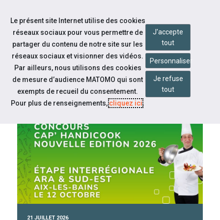
Accéder à notre page Linkedin
Aller à la navigation
Le présent site Internet utilise des cookies
Aller au contenu
J'accepte
réseaux sociaux pour vous permettre de
tout
partager du contenu de notre site sur les
réseaux sociaux et visionner des vidéos.
Personnaliser
Par ailleurs, nous utilisons des cookies
Je refuse
de mesure d’audience MATOMO qui sont
tout
CAP EMPLOI 73-74
exempts de recueil du consentement.
Pour plus de renseignements,
cliquez ici
.
À la une
21 JUILLET 2026