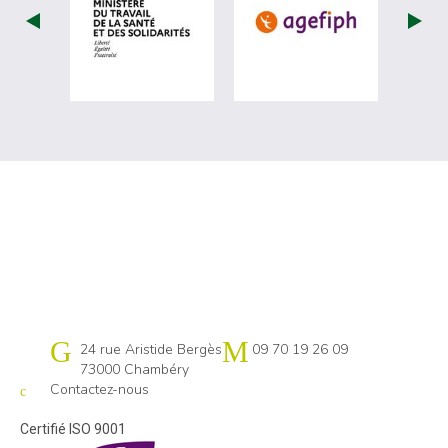
visiter les site de Ministère du travail (
visiter les si
Cap emploi 73-74
24 rue Aristide Bergès
09 70 19 26 09
73000 Chambéry
Contactez-nous
Certifié ISO 9001