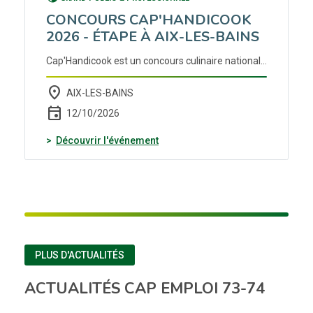
CONCOURS CAP'HANDICOOK
2026 - ÉTAPE À AIX-LES-BAINS
Cap'Handicook est un concours culinaire national pour les personnes en situation de handicap. Le but est de mettre en avant les compétences et les savoir-faire des personnes en situation de handicap.
place
AIX-LES-BAINS
event
12/10/2026
(nouvelle fenêtre)
Découvrir l'événement
PLUS D'ACTUALITÉS
ACTUALITÉS CAP EMPLOI 73-74