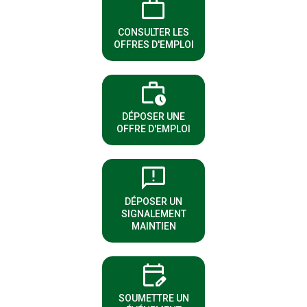
work
(NOUVELLE FENÊTRE)
CONSULTER LES
OFFRES D'EMPLOI
work_history
(NOUVELLE FENÊTRE)
DÉPOSER UNE
OFFRE D'EMPLOI
sms_failed
DÉPOSER UN
(NOUVELLE FENÊTRE)
SIGNALEMENT
MAINTIEN
edit_calendar
(NOUVELLE FENÊTRE)
SOUMETTRE UN