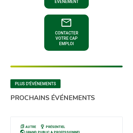
ÉVÉNEMENT
email
CONTACTER
(NOUVELLE FENÊTRE)
VOTRE CAP
EMPLOI
PLUS D'ÉVÉNEMENTS
PROCHAINS ÉVÉNEMENTS
bookmarks
nest_cam_indoor
AUTRE
PRÉSENTIEL
public
GRAND PUBLIC
&
PROFESSIONNEL