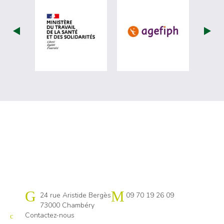
visiter les site de Ministère du travail (
visiter les si
Cap emploi 73-74
24 rue Aristide Bergès
09 70 19 26 09
73000 Chambéry
Contactez-nous