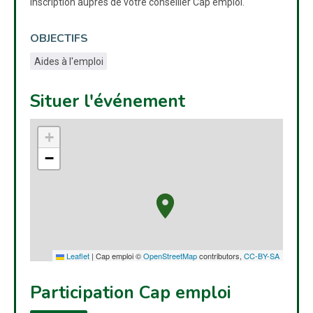
Inscription auprès de votre conseiller Cap emploi.
OBJECTIFS
Aides à l'emploi
Situer l'événement
+
−
Leaflet
|
Cap emploi ©
OpenStreetMap
contributors,
CC-BY-SA
Participation Cap emploi