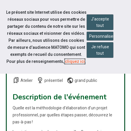
Accéder à notre page Linkedin
Aller à la navigation
Le présent site Internet utilise des cookies
Aller au contenu
J'accepte
réseaux sociaux pour vous permettre de
tout
partager du contenu de notre site sur les
réseaux sociaux et visionner des vidéos.
Personnaliser
Par ailleurs, nous utilisons des cookies
Je refuse
de mesure d’audience MATOMO qui sont
ATELIER COLLECTIF :
tout
exempts de recueil du consentement.
ELABORER SON PROJET
Pour plus de renseignements,
cliquez ici
.
PROFESSIONNEL
bookmarks
nest_cam_indoor
public
Atelier
présentiel
grand public
Description de l'événement
Quelle est la méthodologie d’élaboration d’un projet
professionnel, par quelles étapes passer, découvrez le
pas-à-pas !