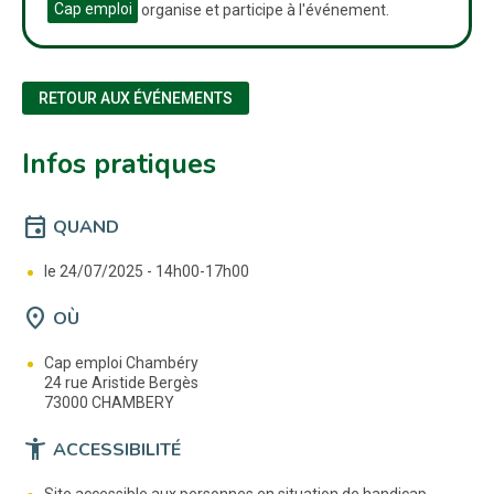
Cap emploi
organise et participe à l'événement.
RETOUR AUX ÉVÉNEMENTS
Infos pratiques
event
QUAND
le 24/07/2025 -
14h00-17h00
location_on
OÙ
Cap emploi Chambéry
24 rue Aristide Bergès
73000 CHAMBERY
accessibility_new
ACCESSIBILITÉ
Site accessible aux personnes en situation de handicap