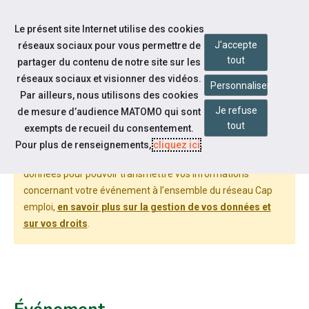
Accéder à notre page Linkedin
Aller à la navigation
Le présent site Internet utilise des cookies
Aller au contenu
J'accepte
réseaux sociaux pour vous permettre de
tout
partager du contenu de notre site sur les
réseaux sociaux et visionner des vidéos.
Personnaliser
Par ailleurs, nous utilisons des cookies
DÉPOSER UN ÉVÉNEMENT
Je refuse
de mesure d’audience MATOMO qui sont
tout
exempts de recueil du consentement.
Pour plus de renseignements,
cliquez ici
.
Cheops National, le réseau des Cap emploi, traite vos
données pour pouvoir transmettre vos informations
concernant votre événement à l’ensemble du réseau Cap
emploi,
en savoir plus sur la gestion de vos données et
sur vos droits
.