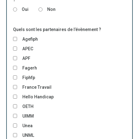
?
Oui
Non
Quels sont les partenaires de l’évènement ?
Agefiph
APEC
APF
Fagerh
Fiphfp
France Travail
Hello Handicap
OETH
UIMM
Unea
UNML