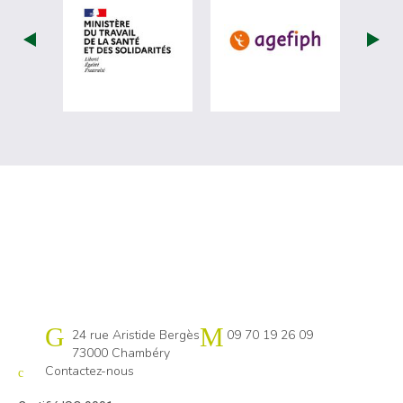
visiter les site de Ministère du travail (
visiter les si
Cap emploi 73-74
24 rue Aristide Bergès
09 70 19 26 09
73000 Chambéry
Contactez-nous