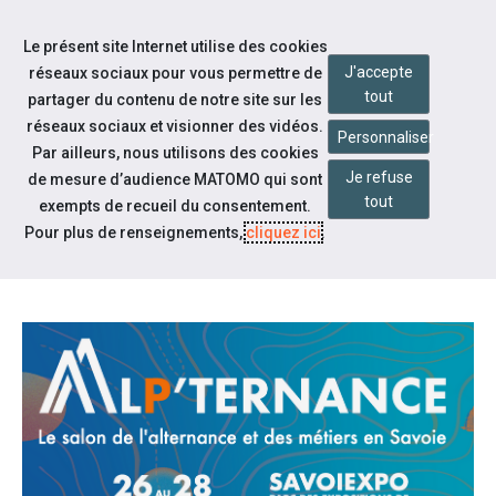
Accéder à notre page Linkedin
Aller à la navigation
Le présent site Internet utilise des cookies
Aller au contenu
J'accepte
réseaux sociaux pour vous permettre de
tout
partager du contenu de notre site sur les
réseaux sociaux et visionner des vidéos.
Personnaliser
Par ailleurs, nous utilisons des cookies
Je refuse
de mesure d’audience MATOMO qui sont
actualites
tout
exempts de recueil du consentement.
VENEZ TROUVER VOTRE VOIE AU
Pour plus de renseignements,
cliquez ici
.
SALON ALP’TERNANCE 2026 !