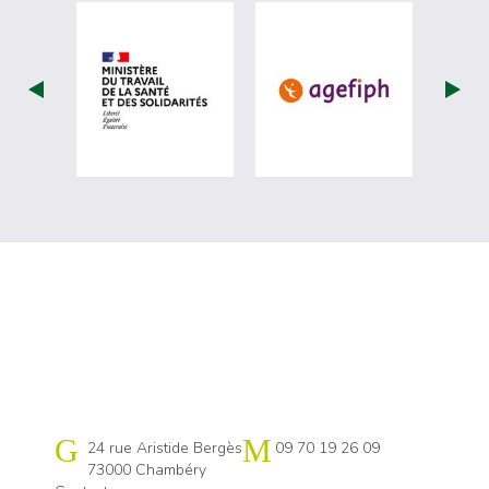
visiter les site de Ministère du travail (
visiter les si
Cap emploi 73-74
24 rue Aristide Bergès
09 70 19 26 09
73000 Chambéry