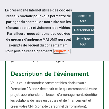
Accéder à notre page Linkedin
Aller à la navigation
Le présent site Internet utilise des cookies
Aller au contenu
J'accepte
réseaux sociaux pour vous permettre de
tout
partager du contenu de notre site sur les
réseaux sociaux et visionner des vidéos.
Personnaliser
Par ailleurs, nous utilisons des cookies
Je refuse
de mesure d’audience MATOMO qui sont
ATELIER COLLECTIF : CAP
tout
exempts de recueil du consentement.
SUR LA FORMATION !
Pour plus de renseignements,
cliquez ici
.
bookmarks
nest_cam_indoor
public
Atelier
présentiel
grand public
Description de l'événement
Vous vous demandez comment bien choisir votre
formation ? Venez découvrir celle qui correspond à votre
projet, appréhender un besoin d’aménagement, identifier
les solutions de mise en oeuvre et de financement et
créer votre CPF (compte personnel de formation).