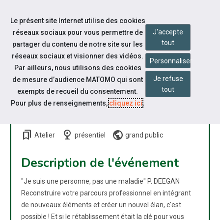
Accéder à notre page Linkedin
Aller à la navigation
Le présent site Internet utilise des cookies
Aller au contenu
J'accepte
réseaux sociaux pour vous permettre de
tout
partager du contenu de notre site sur les
réseaux sociaux et visionner des vidéos.
Personnaliser
Par ailleurs, nous utilisons des cookies
Je refuse
de mesure d’audience MATOMO qui sont
ATELIER COLLECTIF : LE
tout
exempts de recueil du consentement.
RÉTABLISSEMENT (POUR LES
Pour plus de renseignements,
cliquez ici
.
PERSONNES CONCERNÉES)
bookmarks
nest_cam_indoor
public
Atelier
présentiel
grand public
Description de l'événement
"Je suis une personne, pas une maladie" P. DEEGAN
Reconstruire votre parcours professionnel en intégrant
de nouveaux éléments et créer un nouvel élan, c'est
possible ! Et si le rétablissement était la clé pour vous